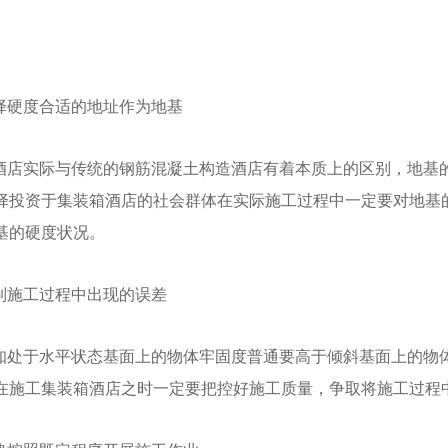
择硬度合适的地址作为地基
输集装箱
无人机地面指挥舱
酒店实际与传统的钢筋混凝土构造酒店有着本质上的区别，地基
择投资于集装箱酒店的社会群体在实际施工过程中一定要对地基
基的硬度状况。
制施工过程中出现的误差
知处于水平状态基面上的物体牢固度普通要高于倾斜基面上的物
在施工集装箱酒店之时一定要把控好施工质量，争取将施工过程