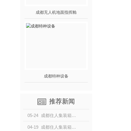
成都无人机地面指挥舱
成都特种设备
推荐新闻
05-24
成都住人集装箱用途广泛的原因
04-19
成都住人集装箱用途广泛