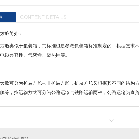
容
CONTENT DETAILS
方舱
简介：
方舱类似于集装箱，其标准也是参考集装箱标准制定的，根据需求
电磁兼容性、气密性、隔热性等。
大致可分为扩展方舱与非扩展方舱，扩展方舱又根据其不同的结构
舱等；按运输方式可分为公路运输与铁路运输两种，公路运输为直