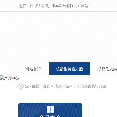
您好，欢迎访问四川卡丰科技有限公司网站！
网站首页
成都集装箱方舱
成都住人
当前位置：
首页
>
成都产品中心
>
成都集装箱方舱