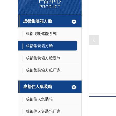
产品中心
PRODUCT
成都集装箱方舱
成都飞轮储能系统
成都集装箱方舱
成都集装箱方舱定制
成都集装箱方舱厂家
成都住人集装箱
成都住人集装箱
成都住人集装箱厂家